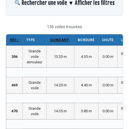
Rechercher une voile
▼ Afficher les filtres
136 voiles trouvées
RÉF.
↑
TYPE
GUINDANT
↕
BORDURE
CHUTE
LP
Grande
0.00
306
voile
13.20 m
4.35 m
0.00 m
m
enrouleur
Grande
0.00
469
14.20 m
4.40 m
0.00 m
voile
m
Grande
0.00
470
14.35 m
3.85 m
0.00 m
voile
m