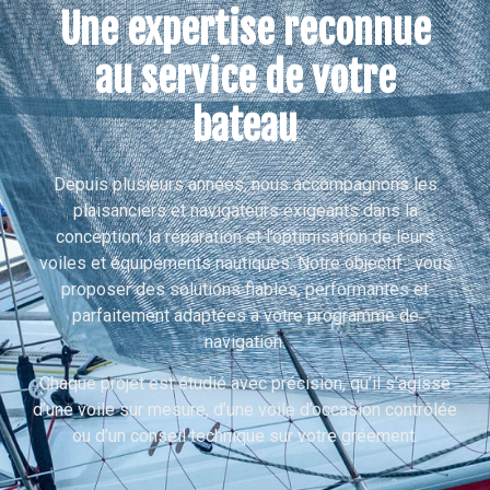
Une expertise reconnue
au service de votre
bateau
Depuis plusieurs années, nous accompagnons les
plaisanciers et navigateurs exigeants dans la
conception, la réparation et l’optimisation de leurs
voiles et équipements nautiques. Notre objectif : vous
proposer des solutions fiables, performantes et
parfaitement adaptées à votre programme de
navigation.
Chaque projet est étudié avec précision, qu’il s’agisse
d’une voile sur mesure, d’une voile d’occasion contrôlée
ou d’un conseil technique sur votre gréement.