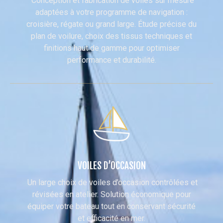
Conception et fabrication de voiles sur mesure
adaptées à votre programme de navigation :
croisière, régate ou grand large. Étude précise du
plan de voilure, choix des tissus techniques et
finitions haut de gamme pour optimiser
performance et durabilité.
VOILES D’OCCASION
Un large choix de voiles d’occasion contrôlées et
révisées en atelier. Solution économique pour
équiper votre bateau tout en conservant sécurité
et efficacité en mer.