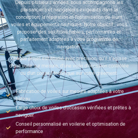
Depuis plusieurs années, nous accompagnons les
plaisanciers et navigateurs exigeants dans la
conception, la réparation et l’optimisation de leurs
voiles et équipements nautiques. Notre objectif : vous
proposer des solutions fiables, performantes et
parfaitement adaptées à votre programme de
navigation.
Chaque projet est étudié avec précision, qu’il s’agisse
d’une voile sur mesure, d’une voile d’occasion contrôlée
ou d’un conseil technique sur votre gréement.
Fabrication de voiles sur mesure adaptées à votre
bateau
Large choix de voiles d’occasion vérifiées et prêtes à
naviguer
Conseil personnalisé en voilerie et optimisation de
performance