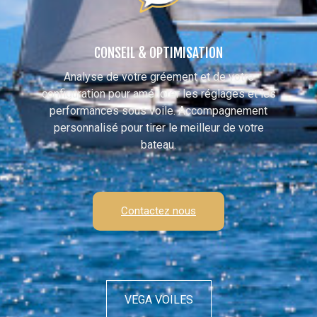
CONSEIL & OPTIMISATION
Analyse de votre gréement et de votre
configuration pour améliorer les réglages et les
performances sous voile. Accompagnement
personnalisé pour tirer le meilleur de votre
bateau.
Contactez nous
VEGA VOILES