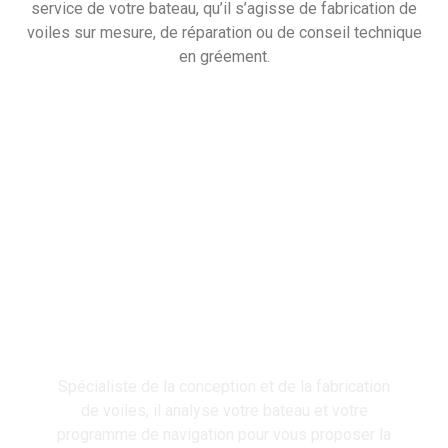
service de votre bateau, qu’il s’agisse de fabrication de
voiles sur mesure, de réparation ou de conseil technique
en gréement.
Maitre voilier
Gaël RETIF
Spécialiste de la conception et de la fabrication
de voiles, il analyse votre bateau et votre
programme de navigation pour vous proposer la