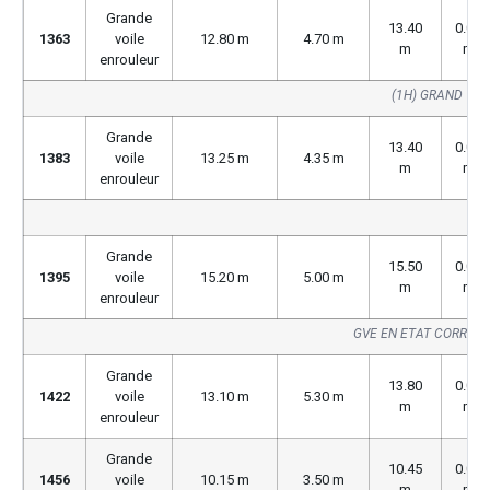
Grande
13.40
0.00
1363
voile
12.80 m
4.70 m
m
m
enrouleur
(1H) GRAND VOI
Grande
13.40
0.00
1383
voile
13.25 m
4.35 m
m
m
enrouleur
GV
Grande
15.50
0.00
1395
voile
15.20 m
5.00 m
m
m
enrouleur
GVE EN ETAT CORREC
Grande
13.80
0.00
1422
voile
13.10 m
5.30 m
m
m
enrouleur
Grande
10.45
0.00
1456
voile
10.15 m
3.50 m
m
m