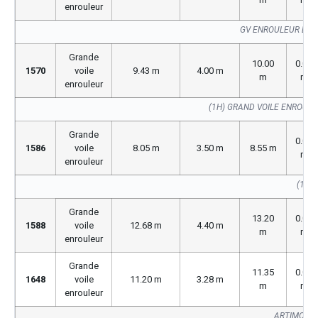
enrouleur
GV ENROULEUR BUV
Grande
10.00
0.00
1570
voile
9.43 m
4.00 m
m
m
enrouleur
(1H) GRAND VOILE ENROUL
Grande
0.00
1586
voile
8.05 m
3.50 m
8.55 m
m
enrouleur
(1586
Grande
13.20
0.00
1588
voile
12.68 m
4.40 m
m
m
enrouleur
Grande
11.35
0.00
1648
voile
11.20 m
3.28 m
m
m
enrouleur
ARTIMON S