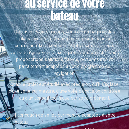
au service de votre
bateau
Depuis plusieurs années, nous accompagnons les
plaisanciers et navigateurs exigeants dans la
conception, la réparation et l’optimisation de leurs
voiles et équipements nautiques. Notre objectif : vous
proposer des solutions fiables, performantes et
parfaitement adaptées à votre programme de
navigation.
Chaque projet est étudié avec précision, qu’il s’agisse
d’une voile sur mesure, d’une voile d’occasion contrôlée
ou d’un conseil technique sur votre gréement.
Fabrication de voiles sur mesure adaptées à votre
bateau