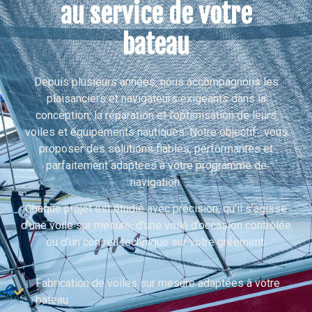
au service de votre
bateau
Depuis plusieurs années, nous accompagnons les
plaisanciers et navigateurs exigeants dans la
conception, la réparation et l’optimisation de leurs
voiles et équipements nautiques. Notre objectif : vous
proposer des solutions fiables, performantes et
parfaitement adaptées à votre programme de
navigation.
Chaque projet est étudié avec précision, qu’il s’agisse
d’une voile sur mesure, d’une voile d’occasion contrôlée
ou d’un conseil technique sur votre gréement.
Fabrication de voiles sur mesure adaptées à votre
bateau