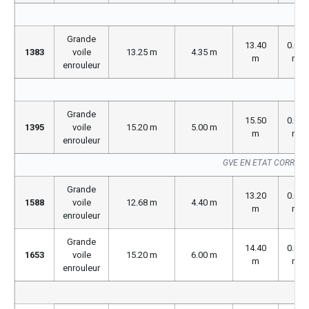
Grande
13.40
0.00
1383
voile
13.25 m
4.35 m
m
m
enrouleur
GV
Grande
15.50
0.00
1395
voile
15.20 m
5.00 m
m
m
enrouleur
GVE EN ETAT CORREC
Grande
13.20
0.00
1588
voile
12.68 m
4.40 m
m
m
enrouleur
Grande
14.40
0.00
1653
voile
15.20 m
6.00 m
m
m
enrouleur