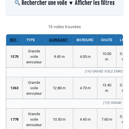
Rechercher une voile
▼ Afficher les filtres
16 voiles trouvées
RÉF.
↕
TYPE
GUINDANT
↕
BORDURE
CHUTE
LP
Grande
10.00
0.00
1570
voile
9.43 m
4.00 m
m
m
enrouleur
(1H) GRAND VOILE ENROUL
Grande
13.40
0.00
1363
voile
12.80 m
4.70 m
m
m
enrouleur
(1H) GRAND VOI
Grande
0.00
1778
voile
10.50 m
4.45 m
7.60 m
m
enrouleur