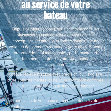
au service de votre
bateau
Depuis plusieurs années, nous accompagnons les
plaisanciers et navigateurs exigeants dans la
conception, la réparation et l’optimisation de leurs
voiles et équipements nautiques. Notre objectif : vous
proposer des solutions fiables, performantes et
parfaitement adaptées à votre programme de
navigation.
Chaque projet est étudié avec précision, qu’il s’agisse
d’une voile sur mesure, d’une voile d’occasion contrôlée
ou d’un conseil technique sur votre gréement.
Fabrication de voiles sur mesure adaptées à votre
bateau