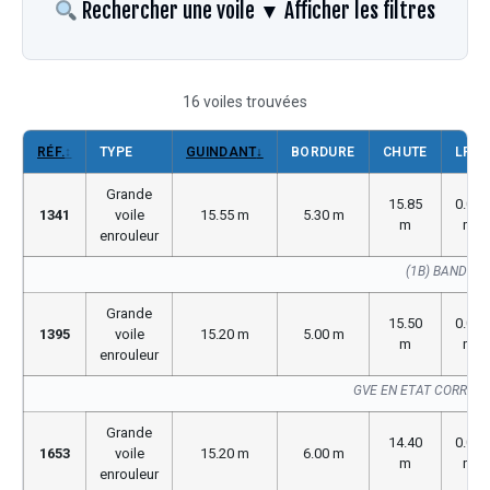
Rechercher une voile
▼ Afficher les filtres
16 voiles trouvées
RÉF.
↕
TYPE
GUINDANT
↓
BORDURE
CHUTE
LP
Grande
15.85
0.00
1341
voile
15.55 m
5.30 m
m
m
enrouleur
(1B) BANDE 
Grande
15.50
0.00
1395
voile
15.20 m
5.00 m
m
m
enrouleur
GVE EN ETAT CORREC
Grande
14.40
0.00
1653
voile
15.20 m
6.00 m
m
m
enrouleur