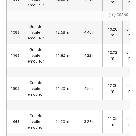
m
m
enrouleur
(1H) GRAND VOI
Grande
13.20
0.00
1588
voile
12.68 m
4.40 m
m
m
enrouleur
Grande
12.32
0.00
1766
voile
11.82 m
4.22 m
m
m
enrouleur
(176
Grande
12.30
0.00
1809
voile
11.70 m
4.50 m
m
m
enrouleur
Grande
11.35
0.00
1648
voile
11.20 m
3.28 m
m
m
enrouleur