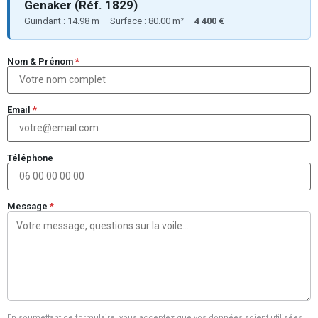
Genaker (Réf. 1829)
Guindant : 14.98 m · Surface : 80.00 m² ·
4 400 €
Nom & Prénom
*
Email
*
Téléphone
Message
*
En soumettant ce formulaire, vous acceptez que vos données soient utilisées