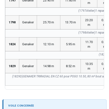
1797
Genaker
23.90 m
11.60 m
m
m
(1797Atelier)1 reparati
23.20
0.00
1798
Genaker
25.70 m
13.70 m
m
m
(1798Atelier)1 reparati
11.70
0.00
1824
Genaker
12.10 m
5.95 m
m
m
(1824A
13.35
0.00
1829
Genaker
14.98 m
8.52 m
m
m
(1829D)GENAKER TRIRADIAL EN CZ 60 pour POGO 10.50, 80 m² bout anti tors
VOILE CONCERNÉE