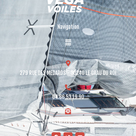
Navigation
279 RUE DES MEDARDS - 30240 LE GRAU DU ROI​
04.66.53.19.90
contact@vegavoiles.com