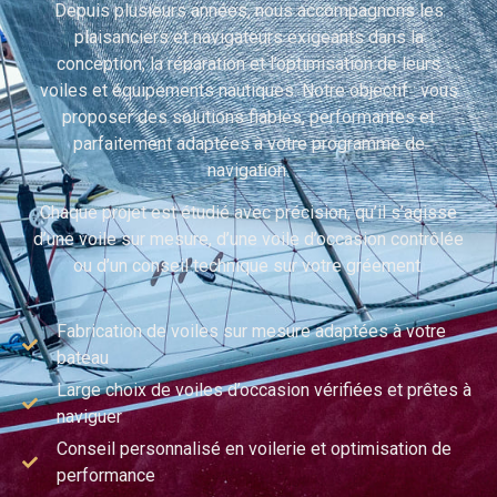
Depuis plusieurs années, nous accompagnons les
plaisanciers et navigateurs exigeants dans la
conception, la réparation et l’optimisation de leurs
voiles et équipements nautiques. Notre objectif : vous
proposer des solutions fiables, performantes et
parfaitement adaptées à votre programme de
navigation.
Chaque projet est étudié avec précision, qu’il s’agisse
d’une voile sur mesure, d’une voile d’occasion contrôlée
ou d’un conseil technique sur votre gréement.
Fabrication de voiles sur mesure adaptées à votre
bateau
Large choix de voiles d’occasion vérifiées et prêtes à
naviguer
Conseil personnalisé en voilerie et optimisation de
performance