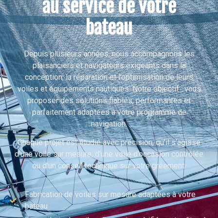
au service de votre
bateau
Depuis plusieurs années, nous accompagnons les
plaisanciers et navigateurs exigeants dans la
conception, la réparation et l’optimisation de leurs
voiles et équipements nautiques. Notre objectif : vous
proposer des solutions fiables, performantes et
parfaitement adaptées à votre programme de
navigation.
Chaque projet est étudié avec précision, qu’il s’agisse
d’une voile sur mesure, d’une voile d’occasion contrôlée
ou d’un conseil technique sur votre gréement.
Fabrication de voiles sur mesure adaptées à votre
bateau