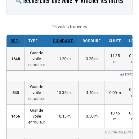
Rechercher une voile
▼ Afficher les filtres
16 voiles trouvées
RÉF.
↕
TYPE
GUINDANT
↕
BORDURE
CHUTE
LP
Grande
11.35
0.00
1648
voile
11.20 m
3.28 m
m
m
enrouleur
ARTIMON S
Grande
0.00
543
voile
13.35 m
4.40 m
0.00 m
m
enrouleur
Grande
10.45
0.00
1456
voile
10.15 m
3.50 m
m
m
enrouleur
GV ENROULEUR BUV