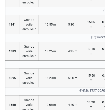
enrouleur
(176
Grande
15.85
0.00
1341
voile
15.55 m
5.30 m
m
m
enrouleur
(1B) BANDE 
Grande
13.40
0.00
1383
voile
13.25 m
4.35 m
m
m
enrouleur
GV
Grande
15.50
0.00
1395
voile
15.20 m
5.00 m
m
m
enrouleur
GVE EN ETAT CORREC
Grande
13.20
0.00
1588
voile
12.68 m
4.40 m
m
m
enrouleur