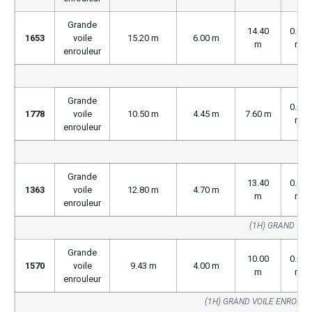
Grande
14.40
0.00
1653
voile
15.20 m
6.00 m
m
m
enrouleur
Grande
0.00
1778
voile
10.50 m
4.45 m
7.60 m
m
enrouleur
Grande
13.40
0.00
1363
voile
12.80 m
4.70 m
m
m
enrouleur
(1H) GRAND VOI
Grande
10.00
0.00
1570
voile
9.43 m
4.00 m
m
m
enrouleur
(1H) GRAND VOILE ENROUL