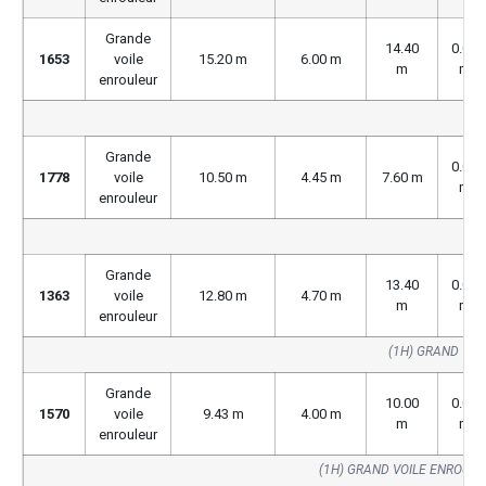
Grande
14.40
0.00
1653
voile
15.20 m
6.00 m
m
m
enrouleur
Grande
0.00
1778
voile
10.50 m
4.45 m
7.60 m
m
enrouleur
Grande
13.40
0.00
1363
voile
12.80 m
4.70 m
m
m
enrouleur
(1H) GRAND VOI
Grande
10.00
0.00
1570
voile
9.43 m
4.00 m
m
m
enrouleur
(1H) GRAND VOILE ENROUL