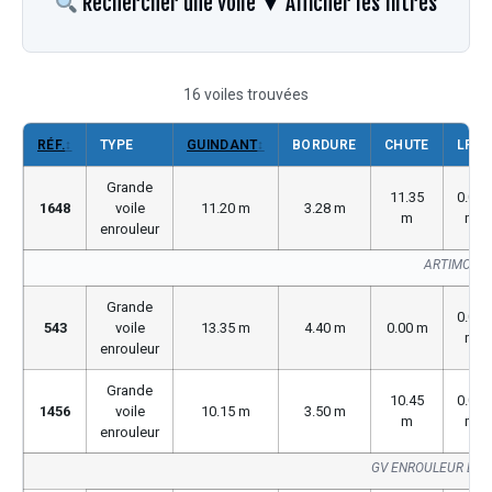
Rechercher une voile
▼ Afficher les filtres
16 voiles trouvées
RÉF.
↕
TYPE
GUINDANT
↕
BORDURE
CHUTE
LP
Grande
11.35
0.00
1648
voile
11.20 m
3.28 m
m
m
enrouleur
ARTIMON S
Grande
0.00
543
voile
13.35 m
4.40 m
0.00 m
m
enrouleur
Grande
10.45
0.00
1456
voile
10.15 m
3.50 m
m
m
enrouleur
GV ENROULEUR BUV