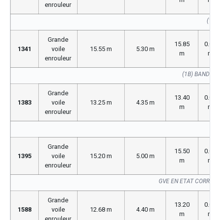
enrouleur
(176
Grande
15.85
0.00
1341
voile
15.55 m
5.30 m
m
m
enrouleur
(1B) BANDE 
Grande
13.40
0.00
1383
voile
13.25 m
4.35 m
m
m
enrouleur
GV
Grande
15.50
0.00
1395
voile
15.20 m
5.00 m
m
m
enrouleur
GVE EN ETAT CORREC
Grande
13.20
0.00
1588
voile
12.68 m
4.40 m
m
m
enrouleur