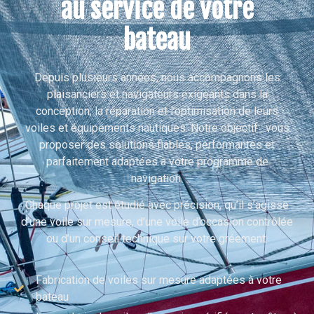
au service de votre
bateau
Depuis plusieurs années, nous accompagnons les
plaisanciers et navigateurs exigeants dans la
conception, la réparation et l’optimisation de leurs
voiles et équipements nautiques. Notre objectif : vous
proposer des solutions fiables, performantes et
parfaitement adaptées à votre programme de
navigation.
Chaque projet est étudié avec précision, qu’il s’agisse
d’une voile sur mesure, d’une voile d’occasion contrôlée
ou d’un conseil technique sur votre gréement.
Fabrication de voiles sur mesure adaptées à votre
bateau