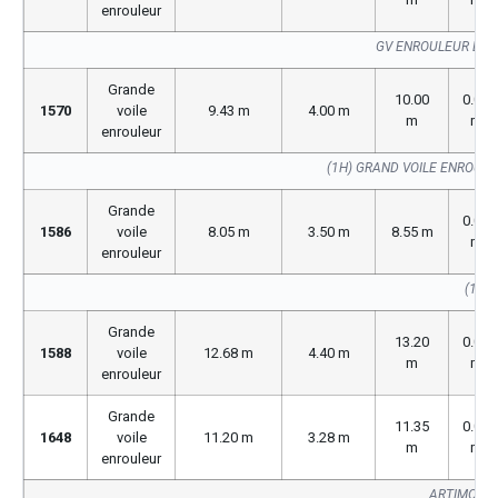
enrouleur
GV ENROULEUR BUV
Grande
10.00
0.00
1570
voile
9.43 m
4.00 m
m
m
enrouleur
(1H) GRAND VOILE ENROUL
Grande
0.00
1586
voile
8.05 m
3.50 m
8.55 m
m
enrouleur
(1586
Grande
13.20
0.00
1588
voile
12.68 m
4.40 m
m
m
enrouleur
Grande
11.35
0.00
1648
voile
11.20 m
3.28 m
m
m
enrouleur
ARTIMON S