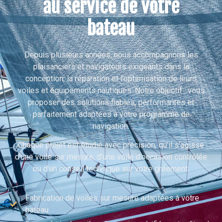
au service de votre
bateau
Depuis plusieurs années, nous accompagnons les
plaisanciers et navigateurs exigeants dans la
conception, la réparation et l’optimisation de leurs
voiles et équipements nautiques. Notre objectif : vous
proposer des solutions fiables, performantes et
parfaitement adaptées à votre programme de
navigation.
Chaque projet est étudié avec précision, qu’il s’agisse
d’une voile sur mesure, d’une voile d’occasion contrôlée
ou d’un conseil technique sur votre gréement.
Fabrication de voiles sur mesure adaptées à votre
bateau