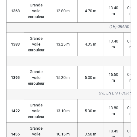
Grande
13.40
0.00
1363
voile
12.80 m
4.70 m
m
m
enrouleur
(1H) GRAND VOI
Grande
13.40
0.00
1383
voile
13.25 m
4.35 m
m
m
enrouleur
GV
Grande
15.50
0.00
1395
voile
15.20 m
5.00 m
m
m
enrouleur
GVE EN ETAT CORREC
Grande
13.80
0.00
1422
voile
13.10 m
5.30 m
m
m
enrouleur
Grande
10.45
0.00
1456
voile
10.15 m
3.50 m
m
m