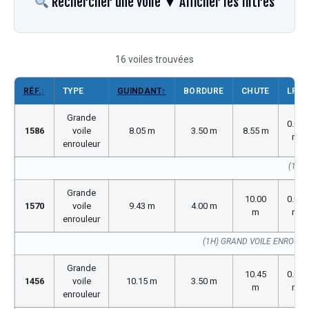
Rechercher une voile
▼ Afficher les filtres
16 voiles trouvées
RÉF.
↕
TYPE
GUINDANT
↑
BORDURE
CHUTE
LP
Grande
0.00
1586
voile
8.05 m
3.50 m
8.55 m
m
enrouleur
(1586
Grande
10.00
0.00
1570
voile
9.43 m
4.00 m
m
m
enrouleur
(1H) GRAND VOILE ENROUL
Grande
10.45
0.00
1456
voile
10.15 m
3.50 m
m
m
enrouleur