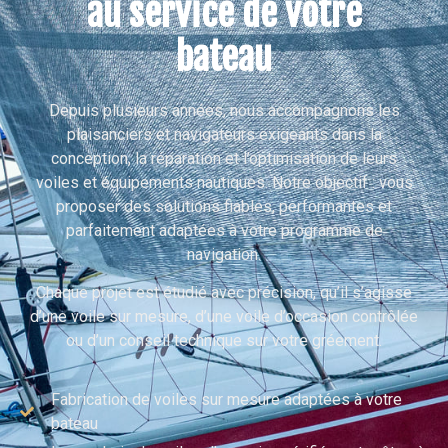
au service de votre
bateau
Depuis plusieurs années, nous accompagnons les
plaisanciers et navigateurs exigeants dans la
conception, la réparation et l’optimisation de leurs
voiles et équipements nautiques. Notre objectif : vous
proposer des solutions fiables, performantes et
parfaitement adaptées à votre programme de
navigation.
Chaque projet est étudié avec précision, qu’il s’agisse
d’une voile sur mesure, d’une voile d’occasion contrôlée
ou d’un conseil technique sur votre gréement.
Fabrication de voiles sur mesure adaptées à votre
bateau