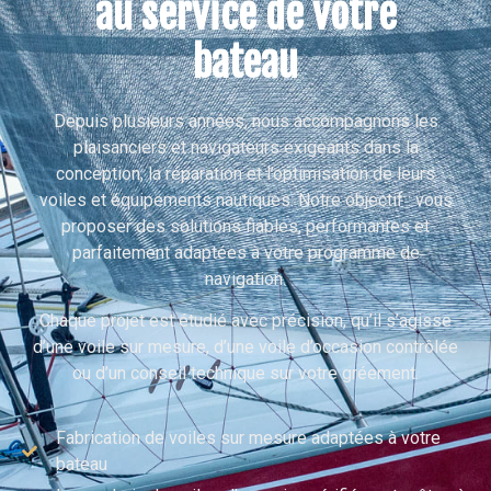
au service de votre
bateau
Depuis plusieurs années, nous accompagnons les
plaisanciers et navigateurs exigeants dans la
conception, la réparation et l’optimisation de leurs
voiles et équipements nautiques. Notre objectif : vous
proposer des solutions fiables, performantes et
parfaitement adaptées à votre programme de
navigation.
Chaque projet est étudié avec précision, qu’il s’agisse
d’une voile sur mesure, d’une voile d’occasion contrôlée
ou d’un conseil technique sur votre gréement.
Fabrication de voiles sur mesure adaptées à votre
bateau