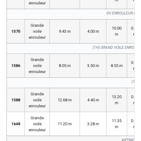
enrouleur
GV ENROULEUR BUV
Grande
10.00
0.00
1570
voile
9.43 m
4.00 m
m
m
enrouleur
(1H) GRAND VOILE ENROUL
Grande
0.00
1586
voile
8.05 m
3.50 m
8.55 m
m
enrouleur
(1586
Grande
13.20
0.00
1588
voile
12.68 m
4.40 m
m
m
enrouleur
Grande
11.35
0.00
1648
voile
11.20 m
3.28 m
m
m
enrouleur
ARTIMON S