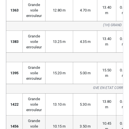
Grande
13.40
0.00
1363
voile
12.80 m
4.70 m
m
m
enrouleur
(1H) GRAND VOI
Grande
13.40
0.00
1383
voile
13.25 m
4.35 m
m
m
enrouleur
GV
Grande
15.50
0.00
1395
voile
15.20 m
5.00 m
m
m
enrouleur
GVE EN ETAT CORREC
Grande
13.80
0.00
1422
voile
13.10 m
5.30 m
m
m
enrouleur
Grande
10.45
0.00
1456
voile
10.15 m
3.50 m
m
m