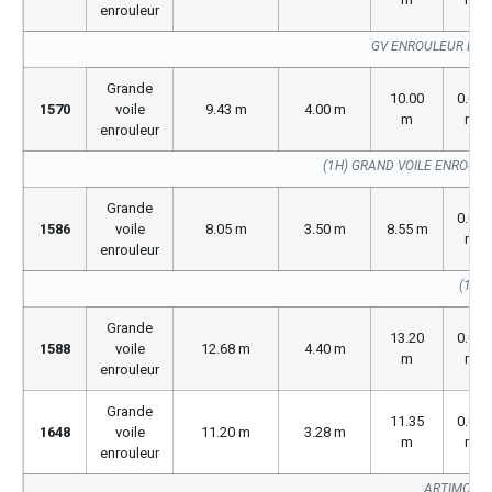
enrouleur
GV ENROULEUR BUV
Grande
10.00
0.00
1570
voile
9.43 m
4.00 m
m
m
enrouleur
(1H) GRAND VOILE ENROUL
Grande
0.00
1586
voile
8.05 m
3.50 m
8.55 m
m
enrouleur
(1586
Grande
13.20
0.00
1588
voile
12.68 m
4.40 m
m
m
enrouleur
Grande
11.35
0.00
1648
voile
11.20 m
3.28 m
m
m
enrouleur
ARTIMON S