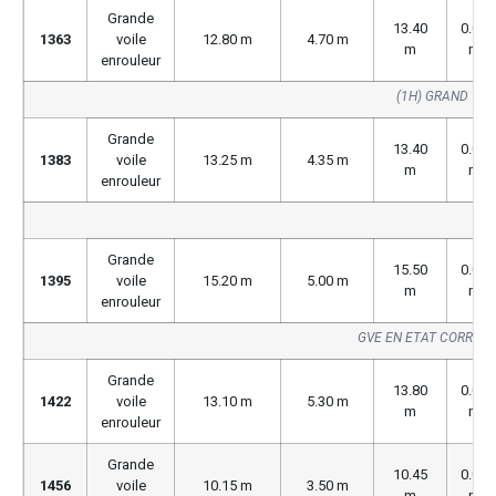
Grande
13.40
0.00
1363
voile
12.80 m
4.70 m
m
m
enrouleur
(1H) GRAND VOI
Grande
13.40
0.00
1383
voile
13.25 m
4.35 m
m
m
enrouleur
GV
Grande
15.50
0.00
1395
voile
15.20 m
5.00 m
m
m
enrouleur
GVE EN ETAT CORREC
Grande
13.80
0.00
1422
voile
13.10 m
5.30 m
m
m
enrouleur
Grande
10.45
0.00
1456
voile
10.15 m
3.50 m
m
m