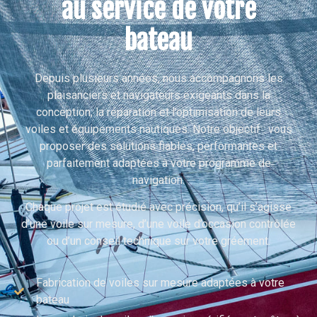
au service de votre
bateau
Depuis plusieurs années, nous accompagnons les
plaisanciers et navigateurs exigeants dans la
conception, la réparation et l’optimisation de leurs
voiles et équipements nautiques. Notre objectif : vous
proposer des solutions fiables, performantes et
parfaitement adaptées à votre programme de
navigation.
Chaque projet est étudié avec précision, qu’il s’agisse
d’une voile sur mesure, d’une voile d’occasion contrôlée
ou d’un conseil technique sur votre gréement.
Fabrication de voiles sur mesure adaptées à votre
bateau