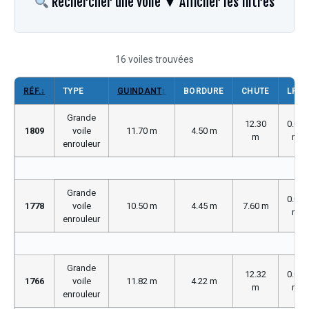
Rechercher une voile
▼ Afficher les filtres
16 voiles trouvées
RÉF.
↓
TYPE
GUINDANT
↕
BORDURE
CHUTE
LP
Grande
12.30
0.00
1809
voile
11.70 m
4.50 m
m
m
enrouleur
Grande
0.00
1778
voile
10.50 m
4.45 m
7.60 m
m
enrouleur
Grande
12.32
0.00
1766
voile
11.82 m
4.22 m
m
m
enrouleur