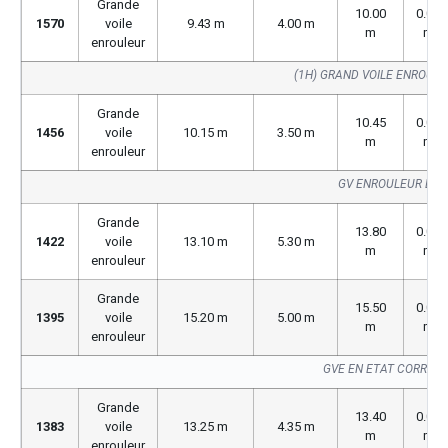
Grande
10.00
0.00
1570
voile
9.43 m
4.00 m
m
m
enrouleur
(1H) GRAND VOILE ENROUL
Grande
10.45
0.00
1456
voile
10.15 m
3.50 m
m
m
enrouleur
GV ENROULEUR BUV
Grande
13.80
0.00
1422
voile
13.10 m
5.30 m
m
m
enrouleur
Grande
15.50
0.00
1395
voile
15.20 m
5.00 m
m
m
enrouleur
GVE EN ETAT CORREC
Grande
13.40
0.00
1383
voile
13.25 m
4.35 m
m
m
enrouleur