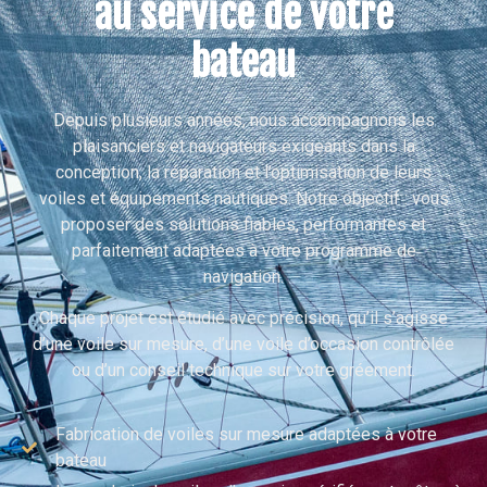
au service de votre
bateau
Depuis plusieurs années, nous accompagnons les
plaisanciers et navigateurs exigeants dans la
conception, la réparation et l’optimisation de leurs
voiles et équipements nautiques. Notre objectif : vous
proposer des solutions fiables, performantes et
parfaitement adaptées à votre programme de
navigation.
Chaque projet est étudié avec précision, qu’il s’agisse
d’une voile sur mesure, d’une voile d’occasion contrôlée
ou d’un conseil technique sur votre gréement.
Fabrication de voiles sur mesure adaptées à votre
bateau