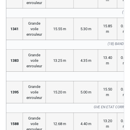
enrouleur
(176
Grande
15.85
0.00
1341
voile
15.55 m
5.30 m
m
m
enrouleur
(1B) BANDE 
Grande
13.40
0.00
1383
voile
13.25 m
4.35 m
m
m
enrouleur
GV
Grande
15.50
0.00
1395
voile
15.20 m
5.00 m
m
m
enrouleur
GVE EN ETAT CORREC
Grande
13.20
0.00
1588
voile
12.68 m
4.40 m
m
m
enrouleur