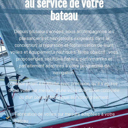
au service de votre
bateau
Depuis plusieurs années, nous accompagnons les
plaisanciers et navigateurs exigeants dans la
conception, la réparation et l’optimisation de leurs
voiles et équipements nautiques. Notre objectif : vous
proposer des solutions fiables, performantes et
parfaitement adaptées à votre programme de
navigation.
Chaque projet est étudié avec précision, qu’il s’agisse
d’une voile sur mesure, d’une voile d’occasion contrôlée
ou d’un conseil technique sur votre gréement.
Fabrication de voiles sur mesure adaptées à votre
bateau