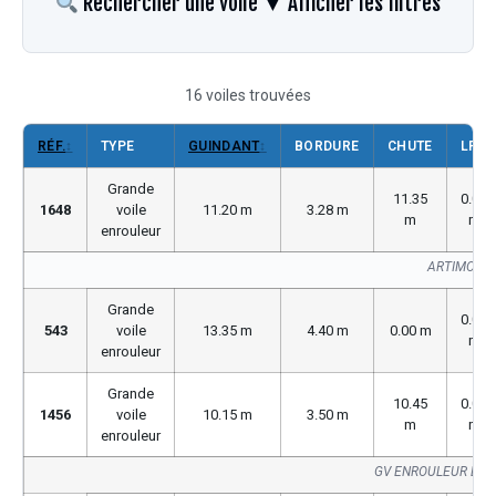
Rechercher une voile
▼ Afficher les filtres
16 voiles trouvées
RÉF.
↕
TYPE
GUINDANT
↕
BORDURE
CHUTE
LP
Grande
11.35
0.00
1648
voile
11.20 m
3.28 m
m
m
enrouleur
ARTIMON S
Grande
0.00
543
voile
13.35 m
4.40 m
0.00 m
m
enrouleur
Grande
10.45
0.00
1456
voile
10.15 m
3.50 m
m
m
enrouleur
GV ENROULEUR BUV