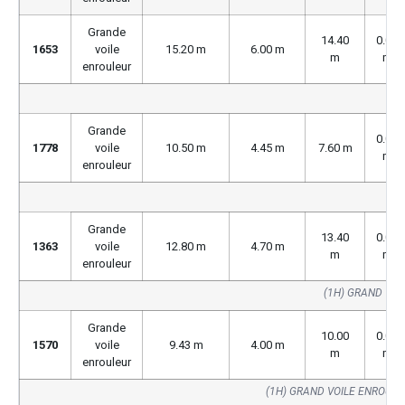
Grande
14.40
0.00
1653
voile
15.20 m
6.00 m
m
m
enrouleur
Grande
0.00
1778
voile
10.50 m
4.45 m
7.60 m
m
enrouleur
Grande
13.40
0.00
1363
voile
12.80 m
4.70 m
m
m
enrouleur
(1H) GRAND VOI
Grande
10.00
0.00
1570
voile
9.43 m
4.00 m
m
m
enrouleur
(1H) GRAND VOILE ENROUL