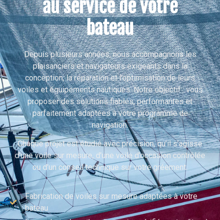
au service de votre
bateau
Depuis plusieurs années, nous accompagnons les
plaisanciers et navigateurs exigeants dans la
conception, la réparation et l’optimisation de leurs
voiles et équipements nautiques. Notre objectif : vous
proposer des solutions fiables, performantes et
parfaitement adaptées à votre programme de
navigation.
Chaque projet est étudié avec précision, qu’il s’agisse
d’une voile sur mesure, d’une voile d’occasion contrôlée
ou d’un conseil technique sur votre gréement.
Fabrication de voiles sur mesure adaptées à votre
bateau