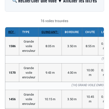
Rechercher une voile
▼ Afficher les filtres
16 voiles trouvées
RÉF.
↕
TYPE
GUINDANT
↑
BORDURE
CHUTE
LP
Grande
0.00
1586
voile
8.05 m
3.50 m
8.55 m
m
enrouleur
(1586
Grande
10.00
0.00
1570
voile
9.43 m
4.00 m
m
m
enrouleur
(1H) GRAND VOILE ENROUL
Grande
10.45
0.00
1456
voile
10.15 m
3.50 m
m
m
enrouleur